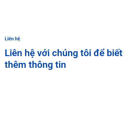
Liên hệ
Liên hệ với chúng tôi để biết
thêm thông tin
Thêm một đoạn văn bản ở đây. Nhấp vào ô văn bản để tùy
chỉnh nội dung, phong cách phông chữ và màu sắc của
đoạn văn của bạn.