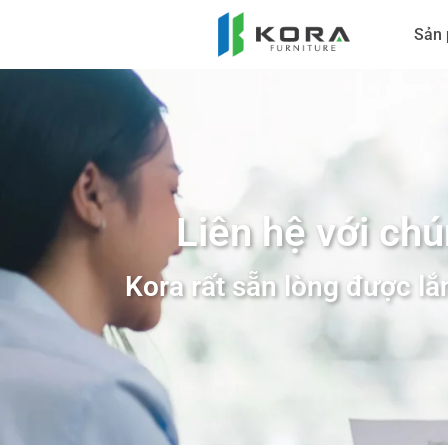
Sản
Liên hệ với chú
Kora rất sẵn lòng được l