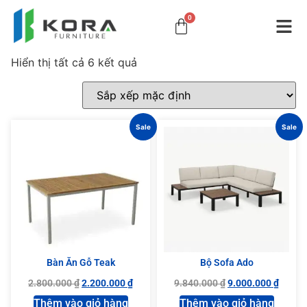
0
Hiển thị tất cả 6 kết quả
Sale
Sale
Bàn Ăn Gỗ Teak
Bộ Sofa Ado
2.800.000
₫
2.200.000
₫
9.840.000
₫
9.000.000
₫
Thêm vào giỏ hàng
Thêm vào giỏ hàng