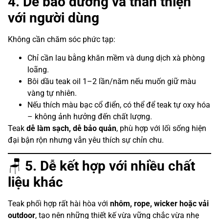
4. Dễ bảo dưỡng và thân thiện
với người dùng
Không cần chăm sóc phức tạp:
Chỉ cần lau bằng khăn mềm và dung dịch xà phòng
loãng.
Bôi dầu teak oil 1–2 lần/năm nếu muốn giữ màu
vàng tự nhiên.
Nếu thích màu bạc cổ điển, có thể để teak tự oxy hóa
– không ảnh hưởng đến chất lượng.
Teak
dễ làm sạch, dễ bảo quản
, phù hợp với lối sống hiện
đại bận rộn nhưng vẫn yêu thích sự chỉn chu.
🪑
5. Dễ kết hợp với nhiều chất
liệu khác
Teak phối hợp rất hài hòa với
nhôm, rope, wicker hoặc vải
outdoor
, tạo nên những thiết kế vừa vững chắc vừa nhẹ